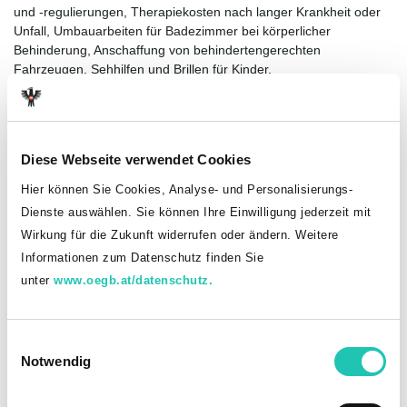
und -regulierungen, Therapiekosten nach langer Krankheit oder
Unfall, Umbauarbeiten für Badezimmer bei körperlicher
Behinderung, Anschaffung von behindertengerechten
Fahrzeugen, Sehhilfen und Brillen für Kinder.
Dem Ansuchen sind alle Belege beizulegen, die der Beurteilung
der unverschuldeten Notlage des Unterstützungswerbers dienlich
sind (z.B. Rechnungen, ärztliche Atteste usw). Ebenso sind
Erstattungen durch die Krankenkasse (BVA, ÖGK) mit dem
Diese Webseite verwendet Cookies
jeweiligen Schreiben oder dem Zahlungseingang zu belegen.
Hier können Sie Cookies, Analyse- und Personalisierungs-
Nicht berücksichtigt werden können u.a. Reise- und Fahrtkosten,
Dienste auswählen. Sie können Ihre Einwilligung jederzeit mit
übliche Haushalts- und Lebenskosten (z.B. Telefongebühren),
Wirkung für die Zukunft widerrufen oder ändern. Weitere
Brillen für Erwachsene, die eine normale Sehschwäche (auch
Informationen zum Datenschutz finden Sie
altersbedingt) beheben, Kosten für Kuraufenthalte.
unter
www.oegb.at/datenschutz.
Die Ansuchen sind vom Betriebsausschuss und/oder der
Landesleitung des Unterstützungwerbers zu bestätigem, ehe sie
dem Landesvorstand vorgelegt werden.
E
Notwendig
i
Wir bitten die Unterlagen möglichst digital an den Landesvorstand
n
Vorarlberg einzureichen - E-Mail:
vlbg
@
goed
.
at