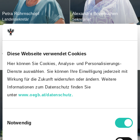
Petra Rührnschopf
Alexandra Bovenschen
Landessekretär
Sekretariat
05574 718 42 28060 / 0664
05574 718 42 28062
324 19 20
vlbg
@
goed
.
at
petra.ruehrnschopf
@
goed
.
at
/ vlbg@goed.at
Diese Webseite verwendet Cookies
Hier können Sie Cookies, Analyse- und Personalisierungs-
Dienste auswählen. Sie können Ihre Einwilligung jederzeit mit
Wirkung für die Zukunft widerrufen oder ändern. Weitere
Informationen zum Datenschutz finden Sie
unter
www.oegb.at/datenschutz.
E
Notwendig
i
Claudia Höfle
Jacqueline Gilly
n
Sekretariat
Sekretariat
w