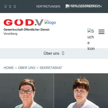
VERTRETUNGEN
MITGLIEDERBEREICH
Gewerkschaft Öffentlicher Dienst
Tog
Vorarlberg
Über uns
HOME
ÜBER UNS
SEKRETARIAT