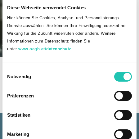
Diese Webseite verwendet Cookies
Hier können Sie Cookies, Analyse- und Personalisierungs-
Dienste auswählen. Sie können Ihre Einwilligung jederzeit mit
Wirkung für die Zukunft widerrufen oder ändern. Weitere
Thomas Steurer
Informationen zum Datenschutz finden Sie
Vorsitzender, Dienststelle: LKH
unter
www.oegb.at/datenschutz.
Bregenz
+43 664 5373154
E
thomas.steurer
@
lkhb
.
at
Notwendig
i
n
w
Präferenzen
i
l
l
Statistiken
Mitglieder der Landesleitung
i
g
Marketing
Vorname
Nachname
Funktion
Die
u