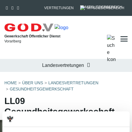
VERTRETUNGEN
MITGLIEDERBEREICH
Gewerkschaft Öffentlicher Dienst
Tog
Vorarlberg
Landesvertretungen
HOME
ÜBER UNS
LANDESVERTRETUNGEN
GESUNDHEITSGEWERKSCHAFT
LL09
Gesundheitsgewerkschaft